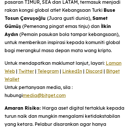
pasaran TIMUR, SEA dan LATAM, termasuk menjadi
rakan kongsi global atlet Kebangsaan Turki
Buse
Tosun Çavuşoğlu
(Juara gusti dunia),
Samet
Gümüş
(Pemenang pingat emas tinju) dan
İlkin
Aydın
(Pemain pasukan bola tampar kebangsaan),
untuk memberikan inspirasi kepada komuniti global
bagi merangkul masa depan mata wang kripto.
Untuk mendapatkan maklumat lanjut, layari:
Laman
Web
|
Twitter
|
Telegram
|
LinkedIn
|
Discord
|
Bitget
Wallet
Untuk pertanyaan media, sila :
hubungi
media@bitget.com
Amaran Risiko:
Harga aset digital tertakluk kepada
turun naik dan mungkin mengalami ketidakstabilan
yang ketara. Pelabur disarankan agar hanya