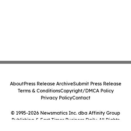
About
Press Release Archive
Submit Press Release
Terms & Conditions
Copyright/DMCA Policy
Privacy Policy
Contact
© 1995-2026 Newsmatics Inc. dba Affinity Group
Publishing & East Timor Business Daily. All Rights
Reserved.